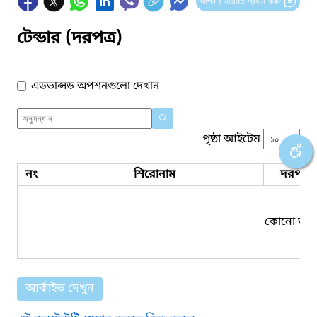
আপনার মতামত প্রদান করুন
টেন্ডার (দরপত্র)
এডভান্সড অপশনগুলো দেখান
পৃষ্ঠা আইটেম
নং
শিরোনাম
দরপত্র 
কোনো তথ্য
আর্কাইভ দেখুন