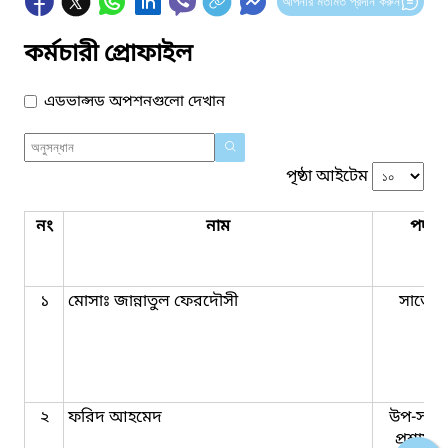
আপনার মতামত প্রদান করুন
কর্মচারী প্রোফাইল
এডভান্সড অপশনগুলো দেখান
পৃষ্ঠা আইটেম
নং
নাম
পদবি
১
মোসাঃ জান্নাতুল ফেরদৌসী
সার্ভেয়
২
ফরিদ আহমেদ
উপ-সহক
প্রশাসন