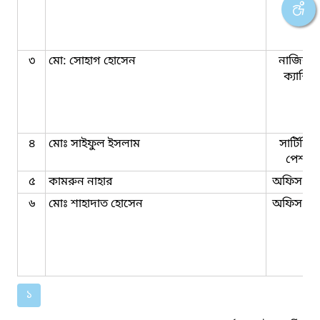
কর্মকর্ত
৩
মো: সোহাগ হোসেন
নাজির ক
ক্যাশিয়
৪
মোঃ সাইফুল ইসলাম
সার্টিফি
পেশকা
৫
কামরুন নাহার
অফিস সহ
৬
মোঃ শাহাদাত হোসেন
অফিস সহ
১